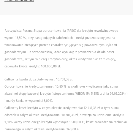
Rzeczywista Roczna Stopa oprocentowania (RRSO) dla kredytu rewolwingowego
wynosi 13,50 %, przy następujących założeniach: kredyt przeznaczony jest na
finansowanie bieżących potrzeb charakteryzujących się powtarzalnymi cyklami
gospodarczymi lub sezonowością, które wynikają z prowadzenia działalności
gospodarczej, w tym rolniczej Kredytobiorcy, okres kredytowania: 12 miesięcy,
całkowita kwota kredytu: 100.000,00 zł.
Całkowita kwota do zapłaty wynosi: 10.701,36 zł.
Oprocentowanie kredytu zmienne : 10,85 % w skali roku – wyliczone jako suma
aktualnej stopy bazowej kredytu ( stopa zmienna WIBOR 1M: 5,85% z dnia 01.03.2024r.)
i marży Banku w wysokości 5,00%.
Całkowity koszt kredytu w całym okresie kredytowania: 12.441,36 zł w tym: suma
odsetek w całym okresie kredytowania: 10.701,36 zł, prowizja za udzielenie kredytu:
1,50% kwoty udzielonego kredytu wynosząca 1.500,00 zł, koszt prowadzenia rachunku
bankowego w całym okresie kredytowania: 240,00 zł.