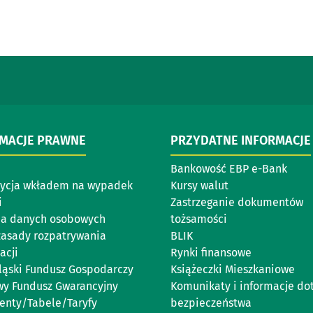
RMACJE PRAWNE
PRZYDATNE INFORMACJE
Bankowość EBP e-Bank
ycja wkładem na wypadek
Kursy walut
i
Zastrzeganie dokumentów
a danych osobowych
tożsamości
 zasady rozpatrywania
BLIK
acji
Rynki finansowe
ląski Fundusz Gospodarczy
Książeczki Mieszkaniowe
y Fundusz Gwarancyjny
Komunikaty i informacje do
nty/Tabele/Taryfy
bezpieczeństwa