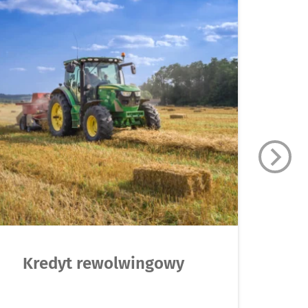
Kredyt rewolwingowy
K
dz