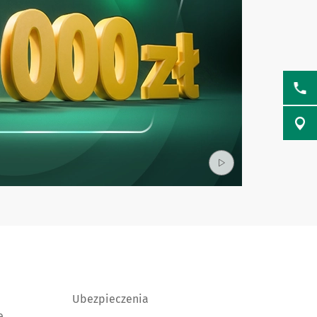
m
Ubezpieczenia
e