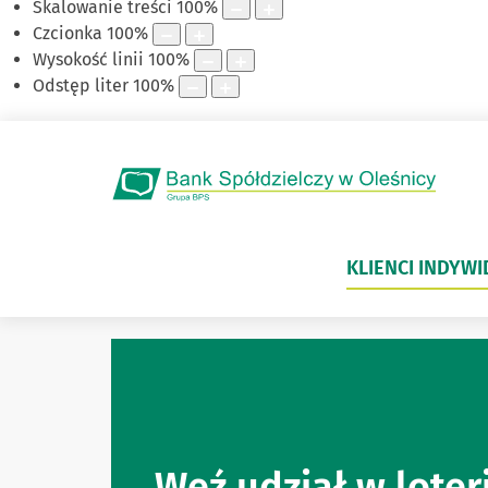
Skalowanie treści
100
%
Czcionka
100
%
Wysokość linii
100
%
Odstęp liter
100
%
KLIENCI INDYW
Witaj w naszym Banku
Weź udział w loteri