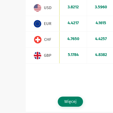
Kursy walut - aktualne stawki sprzedaży i kupna
3.8212
3.5960
USD
4.4217
4.1615
EUR
4.7650
4.4257
CHF
5.1784
4.8382
GBP
Więcej