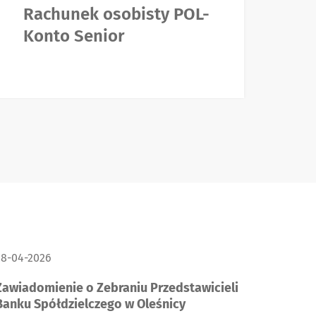
Rachunek osobisty POL-
R
Konto Senior
J
ATA PUBLIKACJI:
28-04-2026
Zawiadomienie o Zebraniu Przedstawicieli
Banku Spółdzielczego w Oleśnicy