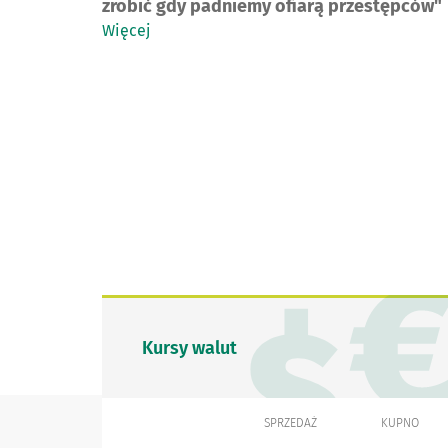
zrobić gdy padniemy ofiarą przestępców"
Więcej
Kursy walut
SPRZEDAŻ
KUPNO
WALUTA